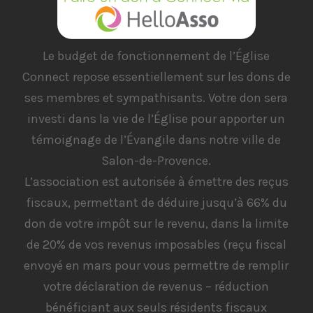
Le budget de fonctionnement de l’Église
Connect repose essentiellement sur les dons de
ses membres et sympathisants. Votre don sera
investi dans la vie de l’Église pour apporter un
témoignage de l’Évangile dans notre ville de
Salon-de-Provence.
L’association est autorisée à émettre des reçus
fiscaux, permettant de déduire jusqu’à 66% du
don de votre impôt sur le revenu, dans la limite
de 20% de vos revenus imposables (reçu fiscal
envoyé en mars pour vous permettre de remplir
votre déclaration de revenus – réduction
bénéficiant aux seuls résidents fiscaux