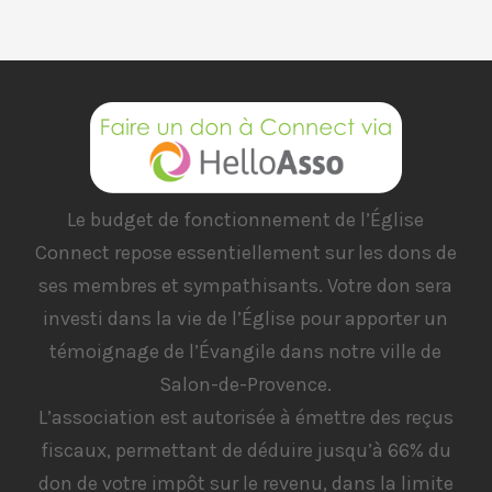
Le budget de fonctionnement de l’Église
Connect repose essentiellement sur les dons de
ses membres et sympathisants. Votre don sera
investi dans la vie de l’Église pour apporter un
témoignage de l’Évangile dans notre ville de
Salon-de-Provence.
L’association est autorisée à émettre des reçus
fiscaux, permettant de déduire jusqu’à 66% du
don de votre impôt sur le revenu, dans la limite